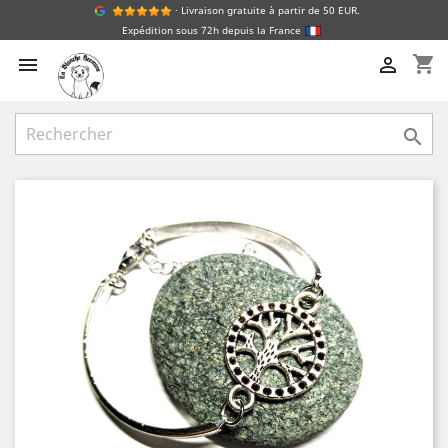
· Livraison gratuite à partir de 50 EUR.
Expédition sous 72h depuis la France
shopping_cart


