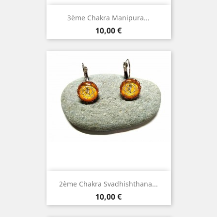
3ème Chakra Manipura...
Prix
10,00 €
2ème Chakra Svadhishthana...
Prix
10,00 €