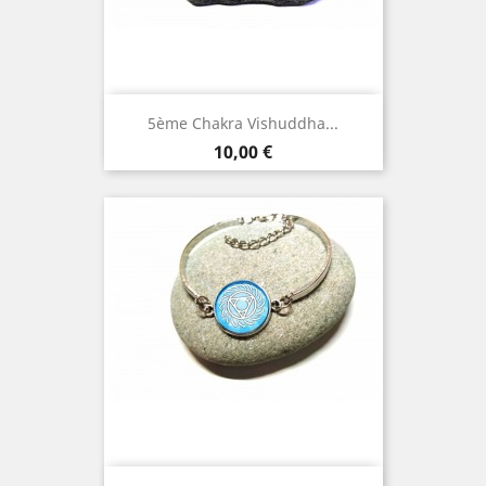
5ème Chakra Vishuddha...
Prix
10,00 €