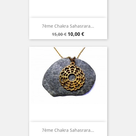
7ème Chakra Sahasrara...
Prix
Prix
10,00 €
15,00 €
de
base
7ème Chakra Sahasrara...