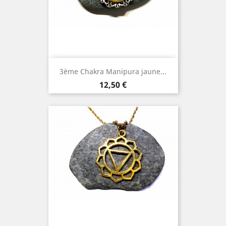
3ème Chakra Manipura jaune...
Prix
12,50 €