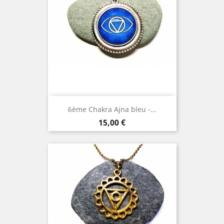
6ème Chakra Ajna bleu -...
Prix
15,00 €