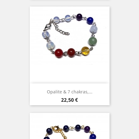
Opalite & 7 chakras,...
Prix
22,50 €