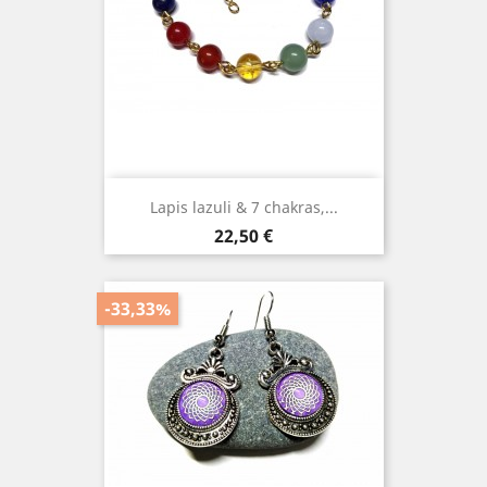
Lapis lazuli & 7 chakras,...
Prix
22,50 €
-33,33%