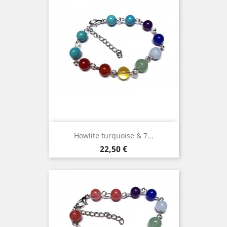
Howlite turquoise & 7...
Prix
22,50 €