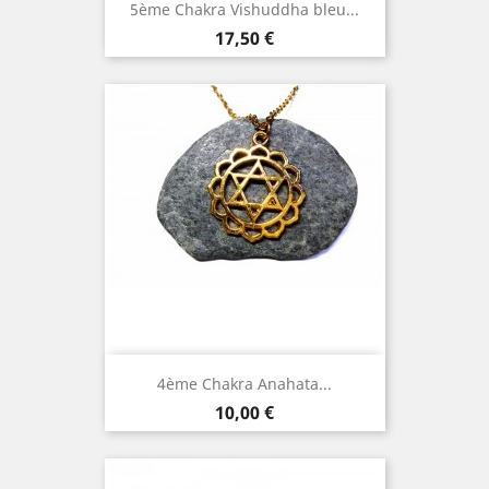
5ème Chakra Vishuddha bleu...
Prix
17,50 €
4ème Chakra Anahata...
Prix
10,00 €