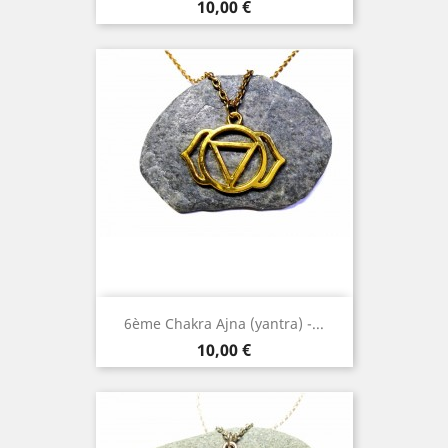
Prix
10,00 €
6ème Chakra Ajna (yantra) -...
Prix
10,00 €