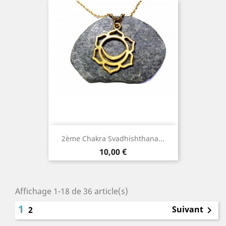
2ème Chakra Svadhishthana...
Prix
10,00 €
Affichage 1-18 de 36 article(s)
1
Suivant
2
