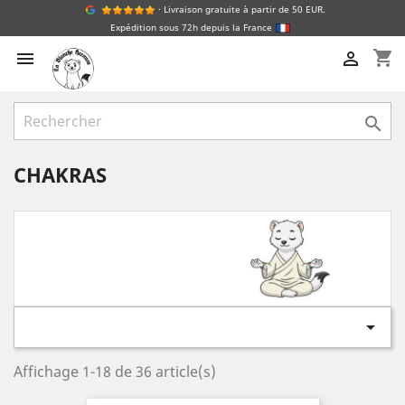
· Livraison gratuite à partir de 50 EUR.
Expédition sous 72h depuis la France
shopping_cart



CHAKRAS

Affichage 1-18 de 36 article(s)