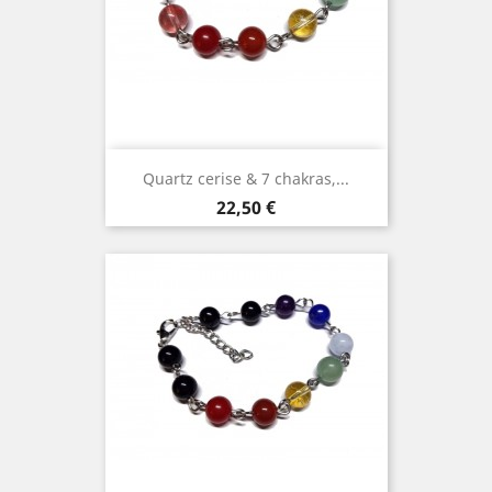
Quartz cerise & 7 chakras,...
Prix
22,50 €