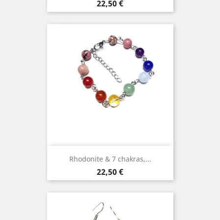
Prix
22,50 €
Rhodonite & 7 chakras,...
Prix
22,50 €