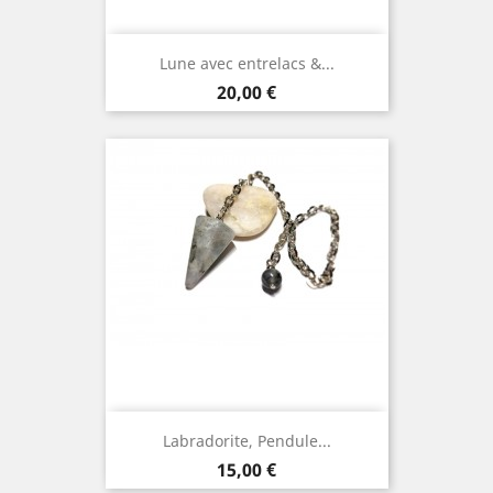
Lune avec entrelacs &...
Prix
20,00 €
Labradorite, Pendule...
Prix
15,00 €