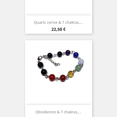
Quartz cerise & 7 chakras,...
Prix
22,50 €
Obsidienne & 7 chakras,...