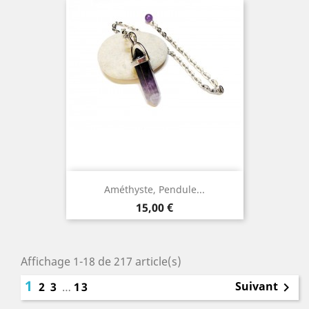
Améthyste, Pendule...
Prix
15,00 €
Affichage 1-18 de 217 article(s)
1
Suivant
2
3
…
13
