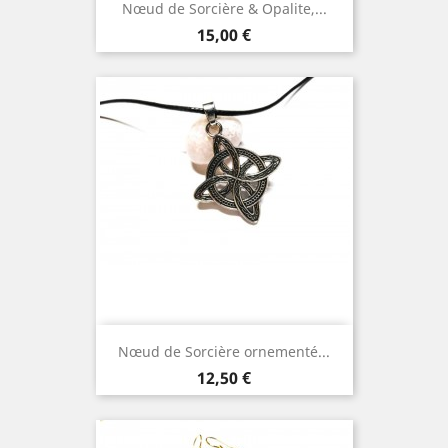
Nœud de Sorcière & Opalite,...
Prix
15,00 €
Nœud de Sorcière ornementé...
Prix
12,50 €