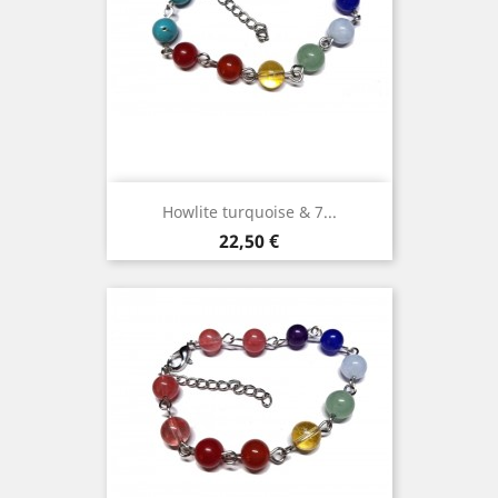
Howlite turquoise & 7...
Prix
22,50 €