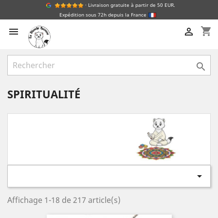
· Livraison gratuite à partir de 50 EUR.
Expédition sous 72h depuis la France
shopping_cart



SPIRITUALITÉ

Affichage 1-18 de 217 article(s)