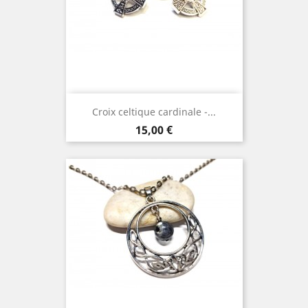
Croix celtique cardinale -...
Prix
15,00 €