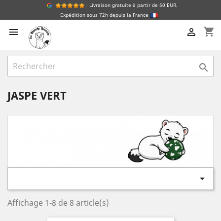
· Livraison gratuite à partir de 50 EUR.
Expédition sous 72h depuis la France
shopping_cart



JASPE VERT

Affichage 1-8 de 8 article(s)