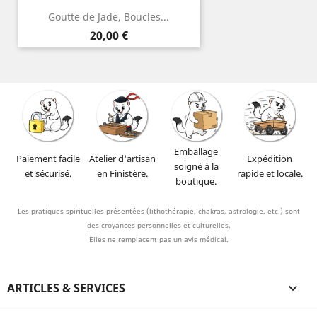
Goutte de Jade, Boucles...
Prix
20,00 €
Emballage
Paiement facile
Atelier d'artisan
Expédition
soigné à la
et sécurisé.
en Finistère.
rapide et locale.
boutique.
Les pratiques spirituelles présentées (lithothérapie, chakras, astrologie, etc.) sont
des croyances personnelles et culturelles.
Elles ne remplacent pas un avis médical.
ARTICLES & SERVICES
