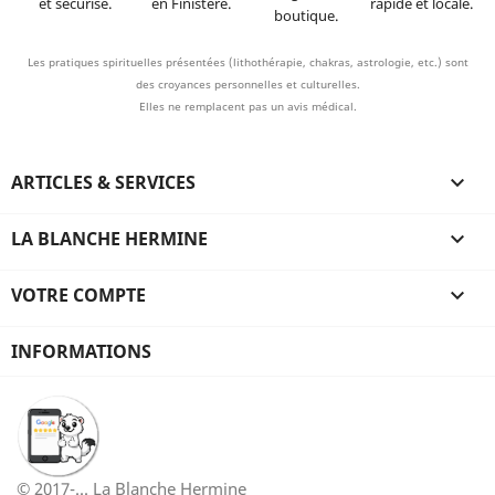
et sécurisé.
en Finistère.
rapide et locale.
boutique.
Les pratiques spirituelles présentées (lithothérapie, chakras, astrologie, etc.) sont
des croyances personnelles et culturelles.
Elles ne remplacent pas un avis médical.
ARTICLES & SERVICES

LA BLANCHE HERMINE

VOTRE COMPTE

INFORMATIONS
© 2017-... La Blanche Hermine