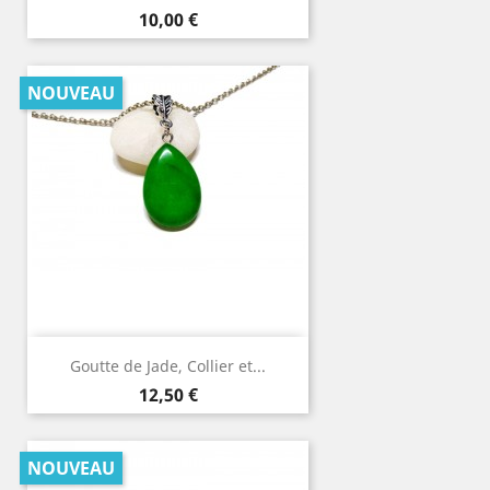
Prix
10,00 €
NOUVEAU
Goutte de Jade, Collier et...
Prix
12,50 €
NOUVEAU