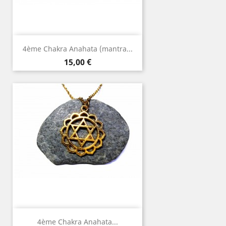
4ème Chakra Anahata (mantra...
Prix
15,00 €
4ème Chakra Anahata...