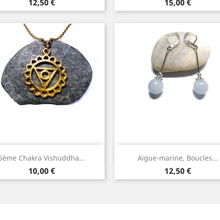
Argent
Argent
Prix
Prix
12,50 €
15,00 €
Aperçu rapide
Aperçu rapide


5ème Chakra Vishuddha...
Aigue-marine, Boucles...
Argent
Bronze
Or
Argent
Prix
Prix
10,00 €
12,50 €