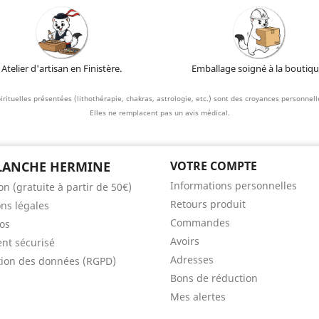
Atelier d'artisan en Finistère.
Emballage soigné à la boutiqu
irituelles présentées (lithothérapie, chakras, astrologie, etc.) sont des croyances personnelle
Elles ne remplacent pas un avis médical.
LANCHE HERMINE
VOTRE COMPTE
Informations personnelles
on (gratuite à partir de 50€)
Retours produit
ns légales
Commandes
os
Avoirs
nt sécurisé
Adresses
tion des données (RGPD)
Bons de réduction
Mes alertes