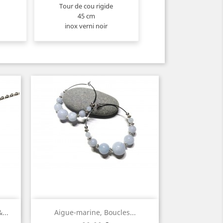
Tour de cou rigide
45 cm
inox verni noir
Aperçu rapide

...
Aigue-marine, Boucles...