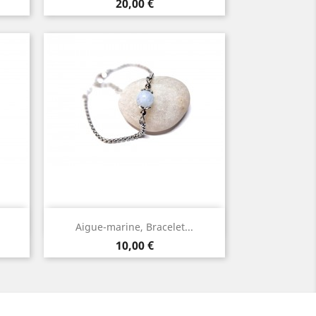
Argent
Prix
20,00 €
Aperçu rapide

Aigue-marine, Bracelet...
Argent
Prix
10,00 €