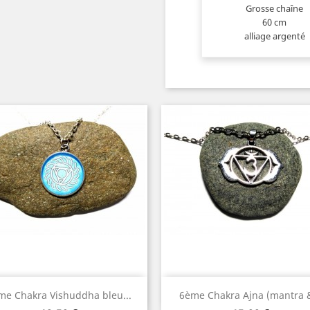
Grosse chaîne
60 cm
alliage argenté
Aperçu rapide
Aperçu rapide


me Chakra Vishuddha bleu...
6ème Chakra Ajna (mantra &