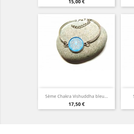
Argent
Prix
15,00 €
Aperçu rapide

5ème Chakra Vishuddha bleu...
Argent
Prix
17,50 €