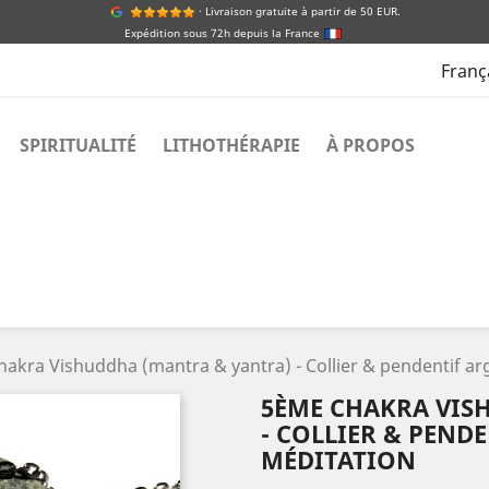
· Livraison gratuite à partir de 50 EUR.
Expédition sous 72h depuis la France
Franç
SPIRITUALITÉ
LITHOTHÉRAPIE
À PROPOS
akra Vishuddha (mantra & yantra) - Collier & pendentif arg
5ÈME CHAKRA VIS
- COLLIER & PEND
MÉDITATION