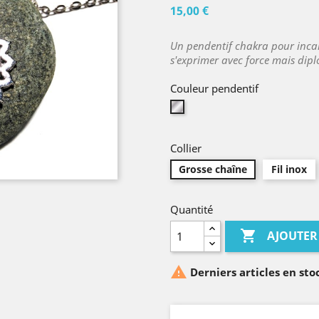
15,00 €
Un pendentif chakra pour incar
s'exprimer avec force mais dipl
Couleur pendentif
Argent
Collier
Grosse chaîne
Fil inox
Quantité

AJOUTER

Derniers articles en sto