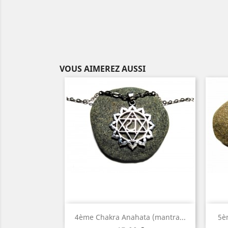
VOUS AIMEREZ AUSSI
Aperçu rapide

4ème Chakra Anahata (mantra...
5è