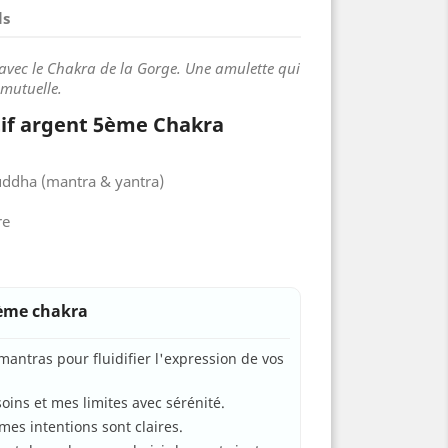
ls
n avec le Chakra de la Gorge. Une amulette qui
 mutuelle.
tif argent 5ème Chakra
uddha (mantra & yantra)
re
5ème chakra
mantras pour fluidifier l'expression de vos
oins et mes limites avec sérénité.
mes intentions sont claires.