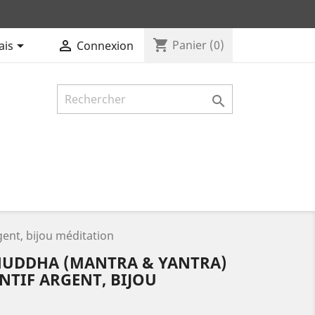
shopping_cart


Panier
(0)
ais
Connexion

ent, bijou méditation
HUDDHA (MANTRA & YANTRA)
ENTIF ARGENT, BIJOU