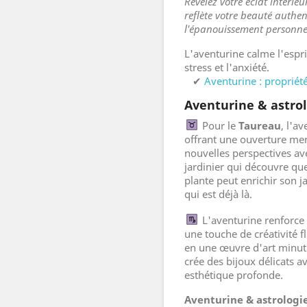
Révélez votre éclat intérie
reflète votre beauté authe
l'épanouissement personne
L'aventurine calme l'esprit
stress et l'anxiété.
✔
Aventurine : propriété
Aventurine & astro
Pour le
Taureau
, l'a
offrant une ouverture men
nouvelles perspectives av
jardinier qui découvre qu
plante peut enrichir son 
qui est déjà là.
L'aventurine renforce 
une touche de créativité f
en une œuvre d'art minut
crée des bijoux délicats a
esthétique profonde.
Aventurine & astrologie