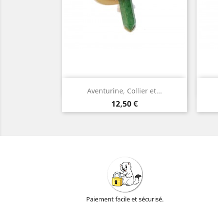
Aperçu rapide

Aventurine, Collier et...
Argent
Prix
12,50 €
Paiement facile et sécurisé.