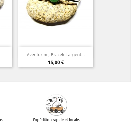
Aperçu rapide

Aventurine, Bracelet argent...
Argent
Prix
15,00 €
e.
Expédition rapide et locale.