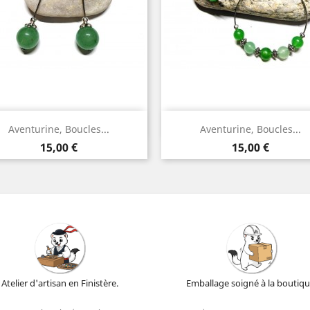
Aperçu rapide
Aperçu rapide


Aventurine, Boucles...
Aventurine, Boucles...
Argent
Argent
Prix
Prix
15,00 €
15,00 €
Atelier d'artisan en Finistère.
Emballage soigné à la boutiqu