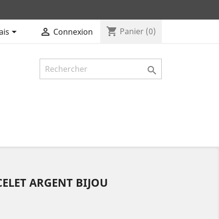
shopping_cart


Panier
(0)
ais
Connexion

ELET ARGENT BIJOU