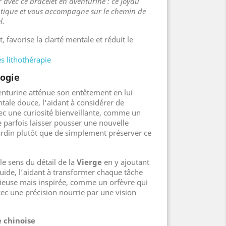
ur avec ce bracelet en aventurine : ce joyau
ntique et vous accompagne sur le chemin de
l.
, favorise la clarté mentale et réduit le
s lithothérapie
logie
venturine atténue son entêtement en lui
tale douce, l'aidant à considérer de
ec une curiosité bienveillante, comme un
e parfois laisser pousser une nouvelle
jardin plutôt que de simplement préserver ce
le sens du détail de la
Vierge
en y ajoutant
luide, l’aidant à transformer chaque tâche
ieuse mais inspirée, comme un orfèvre qui
vec une précision nourrie par une vision
 chinoise