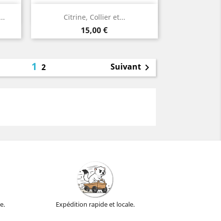
Aperçu rapide

..
Citrine, Collier et...
Or
Prix
15,00 €
1
Suivant
2

e.
Expédition rapide et locale.