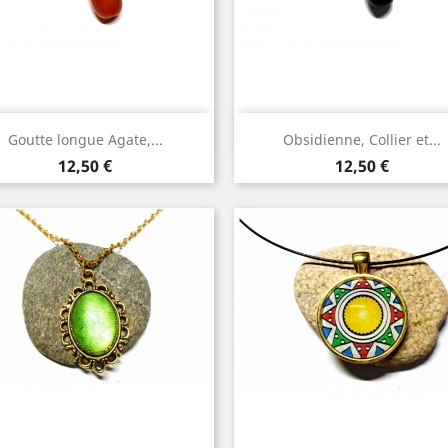
Aperçu rapide
Aperçu rapide


Goutte longue Agate,...
Obsidienne, Collier et...
Or
Argent
Or
Prix
Prix
12,50 €
12,50 €