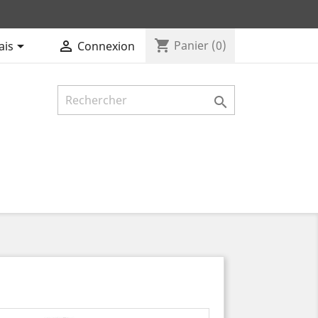
shopping_cart


Panier
(0)
ais
Connexion
