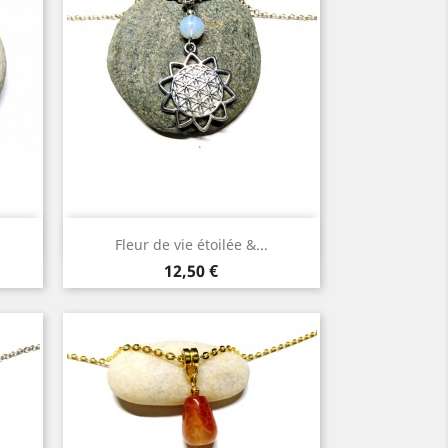
Aperçu rapide

Fleur de vie étoilée &...
Argent
Or
Prix
12,50 €