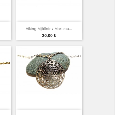
Aperçu rapide

Viking Mjöllnir / Marteau...
Or
Prix
20,00 €
Aperçu rapide