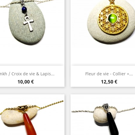
Aperçu rapide
Aperçu rapide


nkh / Croix de vie & Lapis...
Fleur de vie - Collier +...
Argent
Or
Prix
Prix
10,00 €
12,50 €