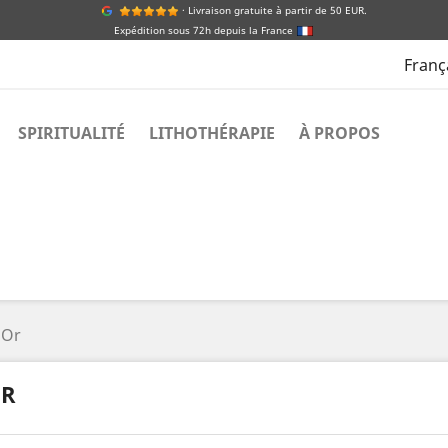
· Livraison gratuite à partir de 50 EUR.
Expédition sous 72h depuis la France
Franç
SPIRITUALITÉ
LITHOTHÉRAPIE
À PROPOS
Or
R