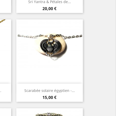

Sri Yantra & Pétales de...
Argent
Or
Prix
20,00 €
Aperçu rapide

.
Scarabée solaire égyptien -...
Argent
Or
Prix
15,00 €