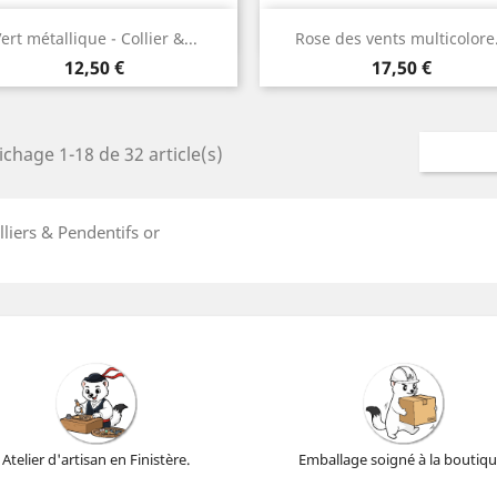
Aperçu rapide
Aperçu rapide


ert métallique - Collier &...
Rose des vents multicolore.
Or
Or
Prix
Prix
12,50 €
17,50 €
ichage 1-18 de 32 article(s)
lliers & Pendentifs or
Atelier d'artisan en Finistère.
Emballage soigné à la boutiqu