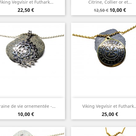


Viking Vegvísir et Futhark...
Citrine, Collier or et...
Or
Or
Prix
Prix
Prix
22,50 €
10,00 €
12,50 €
de
base
Aperçu rapide
Aperçu rapide


raine de vie ornementée -...
Viking Vegvísir et Futhark..
Argent
Or
Or
Prix
Prix
10,00 €
25,00 €