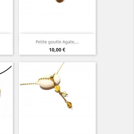
Aperçu rapide

Petite goutte Agate,...
Or
Prix
10,00 €