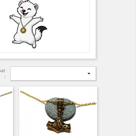
par

: