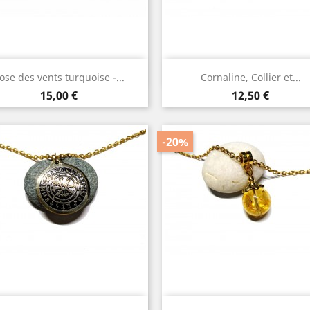
Aperçu rapide
Aperçu rapide


ose des vents turquoise -...
Cornaline, Collier et...
Argent
Bronze
Or
Or
Prix
Prix
15,00 €
12,50 €
-20%
Aperçu rapide
Aperçu rapide