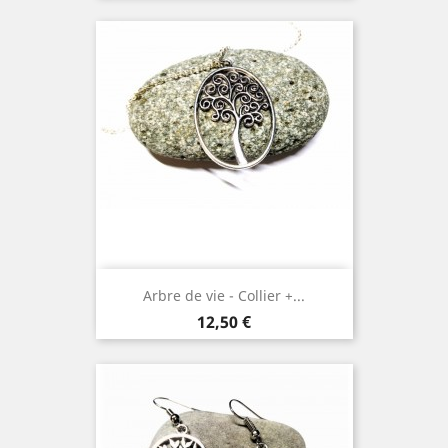
Arbre de vie - Collier +...
Prix
12,50 €