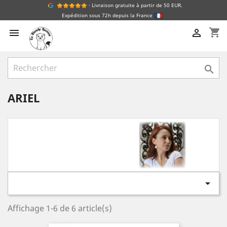
· Livraison gratuite à partir de 50 EUR.
Expédition sous 72h depuis la France
shopping_cart



ARIEL

Affichage 1-6 de 6 article(s)