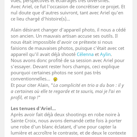
vues, perspectives et éclairages très diversifiés.
Avec Ariel, ce fut l'occasion de concrétiser ce projet. Et
nul doute que d'autres suivront, tant avec Ariel qu'en
ce lieu chargé d'histoire(s)...
Alain désirant changer d'appareil photo, il nous a cédé
son ancien. Un mauvais artisan accuse ses outils. Il
nous était impossible d'avoir ce prétexte si nous
faisions de mauvaises photos, puisque c'était avec cet
appareil qu'il avait déjà shooté
Célenna
et
Aylin
.
Nous avons donc profité de sa session avec Ariel pour
s'essayer. Devant rester hors champs, ceci explique
pourquoi certaines photos ne sont pas très
conventionnelles…
Et pour citer Alain, "
La complicité en trio a du bon : il y
a certaines où elle te regarde et te souris, moi je l’ai en
profil, et top !
"
Les tenues d'Ariel
…
Après avoir fait déjà deux shootings en robe noire à
Sainte Croix, nous avons demandé cette fois à porter
une robe d'un blanc éclatant, d'une pour capter la
lumière et accroître le contraste, et de deux le contexte