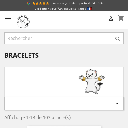
· Livraison gratuite à partir de 50 EUR.
Expédition sous 72h depuis la France
shopping_cart



BRACELETS

Affichage 1-18 de 103 article(s)