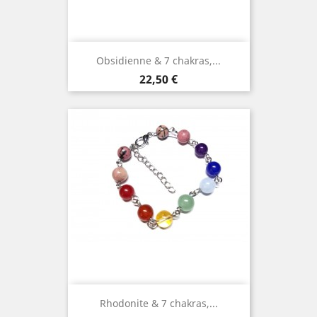
Obsidienne & 7 chakras,...
Prix
22,50 €
Rhodonite & 7 chakras,...