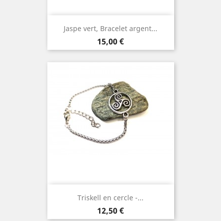
Jaspe vert, Bracelet argent...
Prix
15,00 €
Triskell en cercle -...
Prix
12,50 €