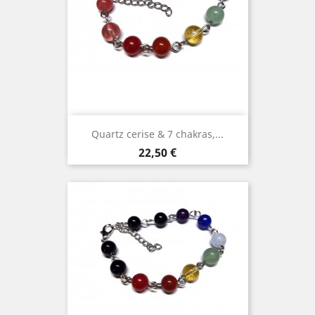
Quartz cerise & 7 chakras,...
Prix
22,50 €