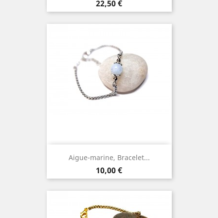
Prix
22,50 €
Aigue-marine, Bracelet...
Prix
10,00 €