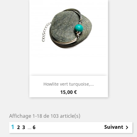
Howlite vert turquoise,...
Prix
15,00 €
Affichage 1-18 de 103 article(s)
1
Suivant
2
3
…
6
