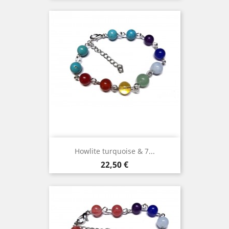
Howlite turquoise & 7...
Prix
22,50 €