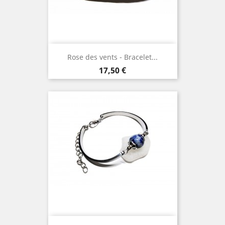
Rose des vents - Bracelet...
Prix
17,50 €