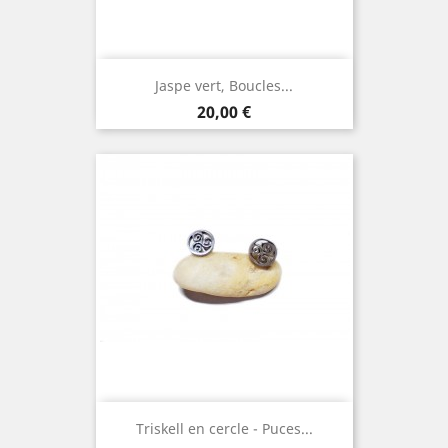
Jaspe vert, Boucles...
Prix
20,00 €
Triskell en cercle - Puces...