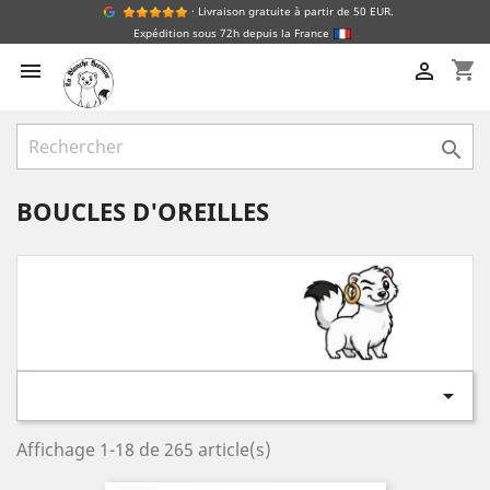
· Livraison gratuite à partir de 50 EUR.
Expédition sous 72h depuis la France
shopping_cart



BOUCLES D'OREILLES

Affichage 1-18 de 265 article(s)