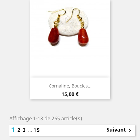
Cornaline, Boucles...
Prix
15,00 €
Affichage 1-18 de 265 article(s)
1
Suivant
2
3
…
15
