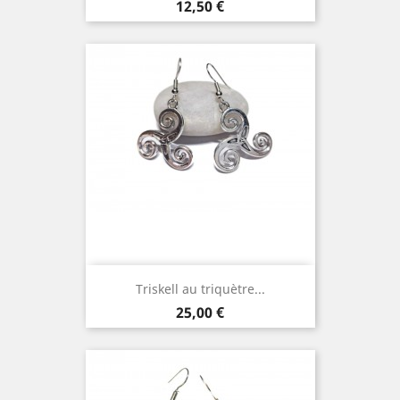
Prix
12,50 €
Triskell au triquètre...
Prix
25,00 €