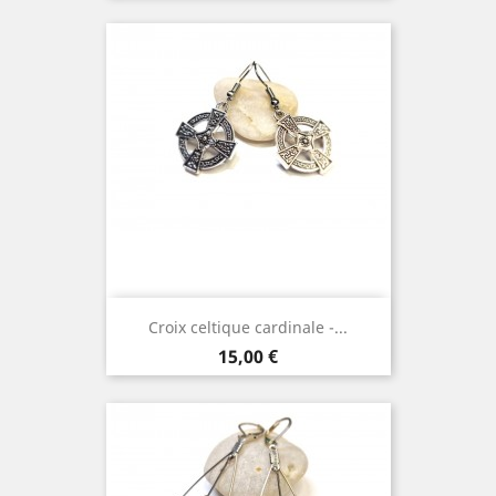
Croix celtique cardinale -...
Prix
15,00 €