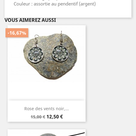
Couleur : assortie au pendentif (argent)
VOUS AIMEREZ AUSSI
-16,67%
Rose des vents noir,...
Prix
Prix
12,50 €
15,00 €
de
base