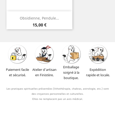
Obsidienne, Pendule...
Prix
15,00 €
Emballage
Paiement facile
Atelier d'artisan
Expédition
soigné à la
et sécurisé.
en Finistère.
rapide et locale.
boutique.
Les pratiques spirituelles présentées (lithothérapie, chakras, astrologie, etc.) sont
des croyances personnelles et culturelles.
Elles ne remplacent pas un avis médical.