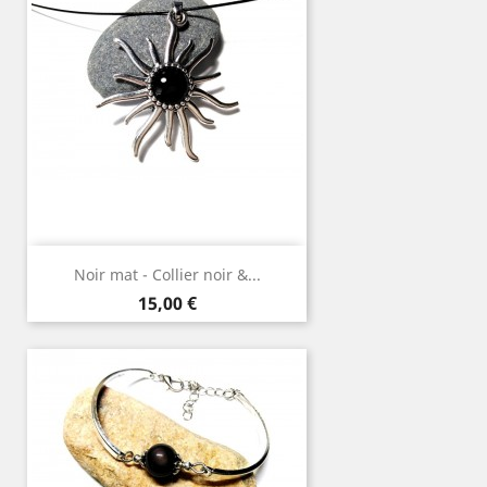
Noir mat - Collier noir &...
Prix
15,00 €