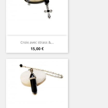
Croix avec strass &...
Prix
15,00 €