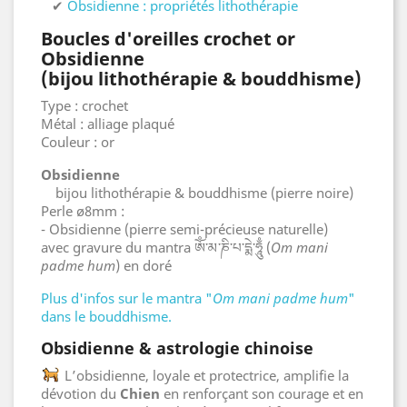
✔
Obsidienne : propriétés lithothérapie
Boucles d'oreilles crochet or
Obsidienne
(bijou lithothérapie & bouddhisme)
Type : crochet
Métal : alliage plaqué
Couleur : or
Obsidienne
bijou lithothérapie & bouddhisme (pierre noire)
Perle ø8mm :
- Obsidienne (pierre semi-précieuse naturelle)
avec gravure du mantra ཨོཾ་མ་ཎི་པ་དྨེ་ཧཱུྃ (
Om mani
padme hum
) en doré
Plus d'infos sur le mantra "
Om mani padme hum
"
dans le bouddhisme.
Obsidienne & astrologie chinoise
L’obsidienne, loyale et protectrice, amplifie la
dévotion du
Chien
en renforçant son courage et en