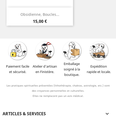
Obsidienne, Boucles...
Prix
15,00 €
Emballage
Paiement facile
Atelier d'artisan
Expédition
soigné à la
et sécurisé.
en Finistère.
rapide et locale.
boutique.
Les pratiques spirituelles présentées (lithothérapie, chakras, astrologie, etc.) sont
des croyances personnelles et culturelles.
Elles ne remplacent pas un avis médical.
ARTICLES & SERVICES
