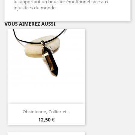
lui apportant un bouclier émotionnel face aux
injustices du monde.
VOUS AIMEREZ AUSSI
Obsidienne, Collier et...
Prix
12,50 €