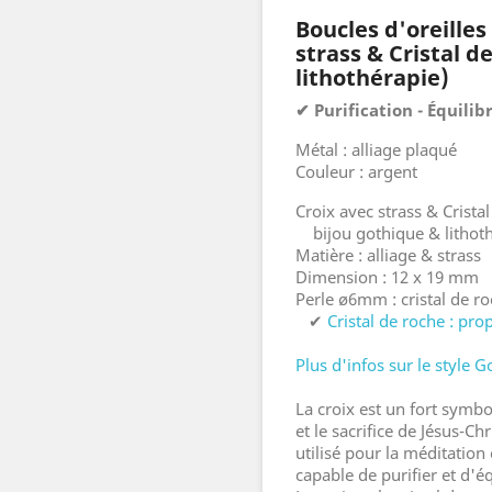
Boucles d'oreilles
strass & Cristal d
lithothérapie)
✔ Purification - Équili
Métal : alliage plaqué
Couleur : argent
Croix avec strass & Crista
bijou gothique & lithot
Matière : alliage & strass
Dimension : 12 x 19 mm
Perle ø6mm : cristal de ro
✔
Cristal de roche : pro
Plus d'infos sur le style G
La croix est un fort symbo
et le sacrifice de Jésus-Chr
utilisé pour la méditation e
capable de purifier et d'éq