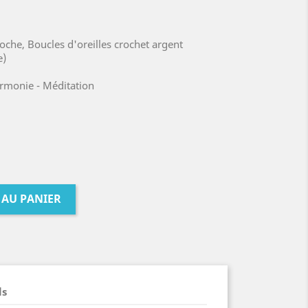
roche, Boucles d'oreilles crochet argent
e)
armonie - Méditation
 AU PANIER
ls