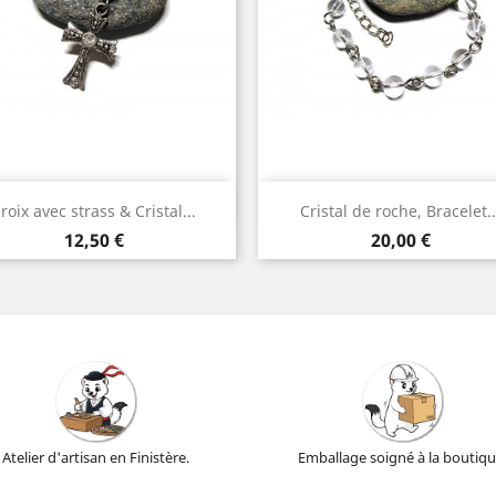
Aperçu rapide
Aperçu rapide


roix avec strass & Cristal...
Cristal de roche, Bracelet..
Argent
Argent
Prix
Prix
12,50 €
20,00 €
Atelier d'artisan en Finistère.
Emballage soigné à la boutiqu