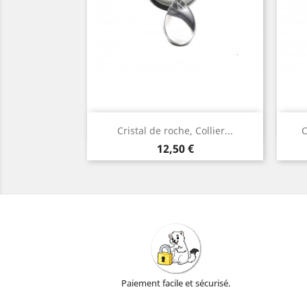
Aperçu rapide

Cristal de roche, Collier...
C
Argent
Prix
12,50 €
Paiement facile et sécurisé.