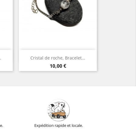
Aperçu rapide

.
Cristal de roche, Bracelet...
Argent
Prix
10,00 €
e.
Expédition rapide et locale.