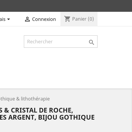
shopping_cart


Panier
(0)
ais
Connexion

othique & lithothérapie
S & CRISTAL DE ROCHE,
ES ARGENT, BIJOU GOTHIQUE