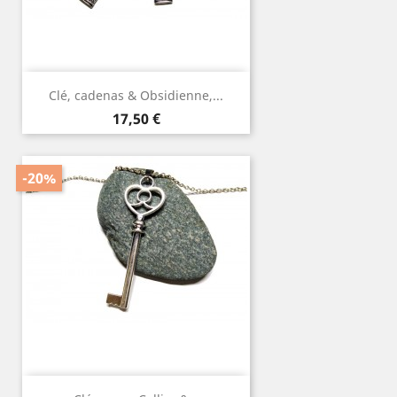
Clé, cadenas & Obsidienne,...
Prix
17,50 €
-20%