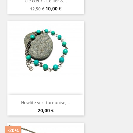
Clé cœur - Collier &...
Prix
Prix
10,00 €
12,50 €
de
base
Howlite vert turquoise,...
Prix
20,00 €
-20%