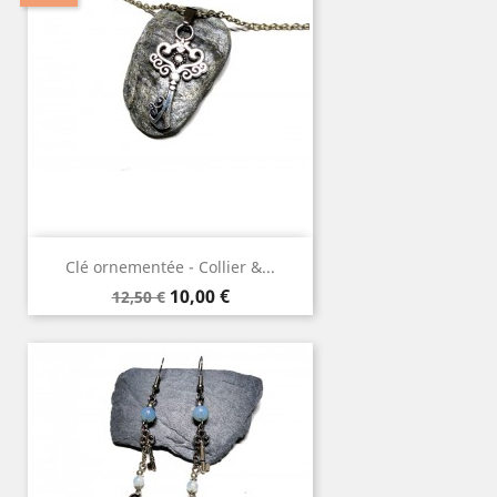
Clé ornementée - Collier &...
Prix
Prix
10,00 €
12,50 €
de
base