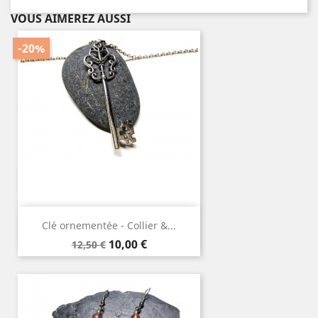
VOUS AIMEREZ AUSSI
-20%
Clé ornementée - Collier &...
Prix
Prix
10,00 €
12,50 €
de
base