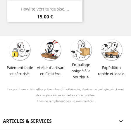
Howlite vert turquoise,...
Prix
15,00 €
Emballage
Paiement facile
Atelier d'artisan
Expédition
soigné à la
et sécurisé.
en Finistère.
rapide et locale.
boutique.
Les pratiques spirituelles présentées (lithothérapie, chakras, astrologie, etc.) sont
des croyances personnelles et culturelles.
Elles ne remplacent pas un avis médical.
ARTICLES & SERVICES
