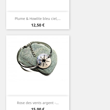
Plume & Howlite bleu ciel,...
Prix
12,50 €
Rose des vents argent -...
Prix
15,00 €