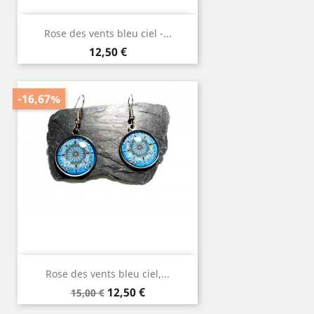
Rose des vents bleu ciel -...
Prix
12,50 €
-16,67%
Rose des vents bleu ciel,...
Prix
Prix
12,50 €
15,00 €
de