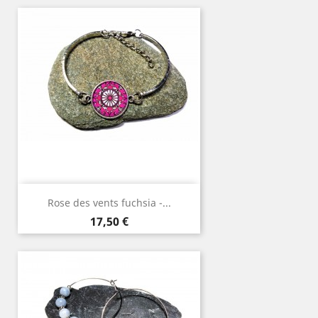
base
Rose des vents fuchsia -...
Prix
17,50 €