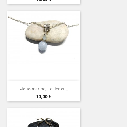
Aigue-marine, Collier et...
Prix
10,00 €