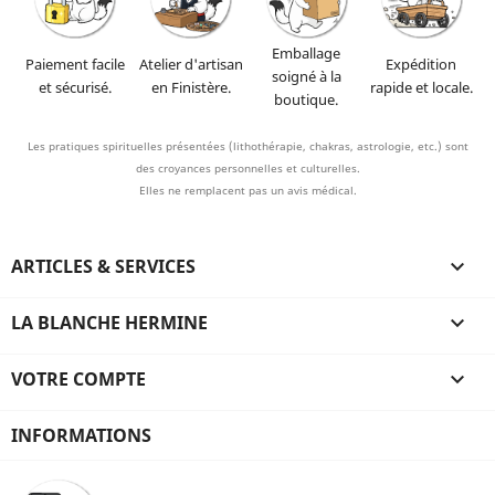
Emballage
Paiement facile
Atelier d'artisan
Expédition
soigné à la
et sécurisé.
en Finistère.
rapide et locale.
boutique.
Les pratiques spirituelles présentées (lithothérapie, chakras, astrologie, etc.) sont
des croyances personnelles et culturelles.
Elles ne remplacent pas un avis médical.
ARTICLES & SERVICES

LA BLANCHE HERMINE

VOTRE COMPTE

INFORMATIONS