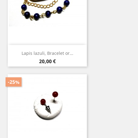
Lapis lazuli, Bracelet or...
Prix
20,00 €
-25%