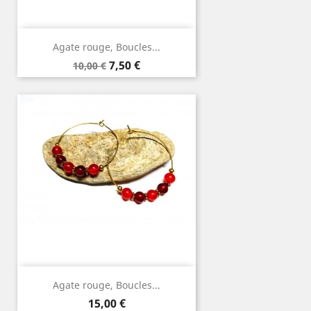
Agate rouge, Boucles...
Prix
Prix
7,50 €
10,00 €
de
base
Agate rouge, Boucles...
Prix
15,00 €