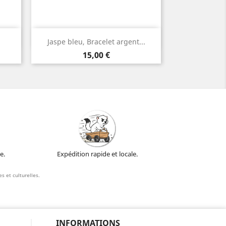
Aperçu rapide

Jaspe bleu, Bracelet argent...
Argent
Prix
15,00 €
e.
Expédition rapide et locale.
s et culturelles.
INFORMATIONS