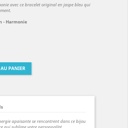
onie avec ce bracelet original en jaspe bleu qui
ement.
n - Harmonie
 AU PANIER
ls
nergie apaisante se rencontrent dans ce bijou
re qui sublime votre personnalité.