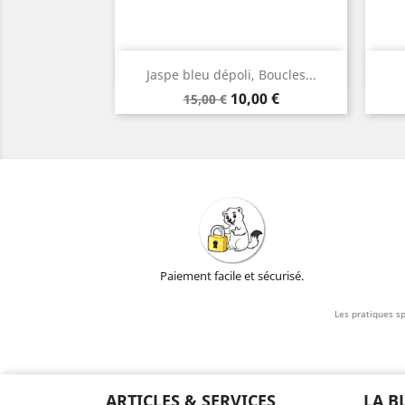
Aperçu rapide

Jaspe bleu dépoli, Boucles...
Argent
Prix
Prix
10,00 €
15,00 €
de
base
Paiement facile et sécurisé.
Les pratiques sp
ARTICLES & SERVICES
LA B