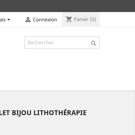
shopping_cart


Panier
(0)
ais
Connexion

ELET BIJOU LITHOTHÉRAPIE