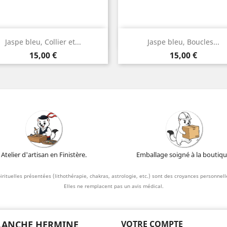
Aperçu rapide
Aperçu rapide


Jaspe bleu, Collier et...
Jaspe bleu, Boucles...
Argent
Argent
Prix
Prix
15,00 €
15,00 €
Atelier d'artisan en Finistère.
Emballage soigné à la boutiqu
irituelles présentées (lithothérapie, chakras, astrologie, etc.) sont des croyances personnelle
Elles ne remplacent pas un avis médical.
LANCHE HERMINE
VOTRE COMPTE