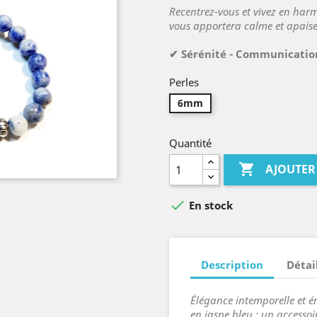
Recentrez-vous et vivez en harm
vous apportera calme et apais
✔ Sérénité - Communicatio
Perles
6mm
Quantité

AJOUTER

En stock
Description
Détai
Élégance intemporelle et é
en jaspe bleu : un accessoi